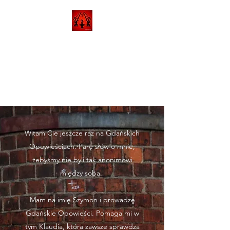
GDAŃSKIE
OPOWIEŚCI
Odpocznij i poznaj gdańskie opowieści
Witam Cie jeszcze raz na Gdańskich
Opowieściach. Parę słów o mnie,
żebyśmy nie byli tak anonimowi
między sobą.
Mam na imię Szymon i prowadzę
Gdańskie Opowieści. Pomaga mi w
tym Klaudia, która zawsze sprawdza