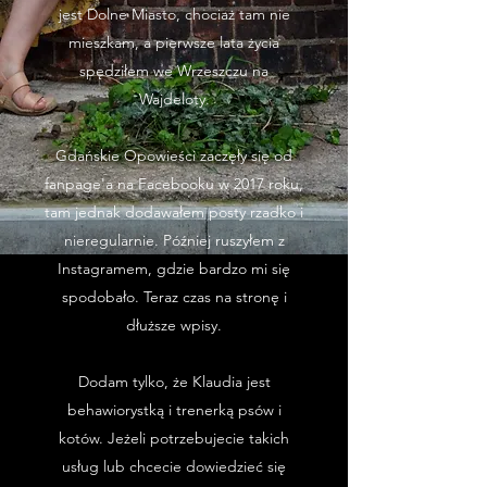
jest Dolne Miasto, chociaż tam nie
mieszkam, a pierwsze lata życia
spędziłem we Wrzeszczu na
Wajdeloty.
Gdańskie Opowieści zaczęły się od
fanpage'a na Facebooku w 2017 roku,
tam jednak dodawałem posty rzadko i
nieregularnie. Później ruszyłem z
Instagramem, gdzie bardzo mi się
spodobało. Teraz czas na stronę i
dłuższe wpisy.
Dodam tylko, że Klaudia jest
behawiorystką i trenerką psów i
kotów. Jeżeli potrzebujecie takich
usług lub chcecie dowiedzieć się