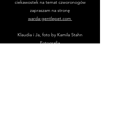
ciekawostek na temat czworonogów
zapraszam na stronę
warda-gentlepet.com
Klaudia i Ja, foto by Kamila Stahn
Fotografia
Jeżeli podobają Ci się treści Gdańskich