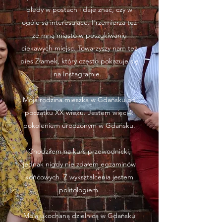
błędy w postach i daje znać, czy w
ogóle są interesujące. Przemierza też
ze mną miasto w poszukiwaniu
ciekawych miejsc. Towarzyszy nam też
pies Złamek, który często pokazuje się
na Instagramie.
Moja rodzina mieszka w Gdańsku od
początku XX wieku. Jestem więc 4.
pokoleniem urodzonym w Gdańsku.
Chodziłem na kurs przewodnicki,
jednak nigdy nie zdałem egzaminów
końcowych. Z wykształcenia jestem
politologiem.
Moją ukochaną dzielnicą w Gdańsku